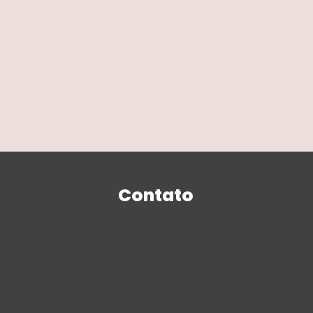
Contato
Unidade Centro
Rua Luiz Abry, 135
CEP: 89107-000
(47) 3395-0477
(47)99273-0789